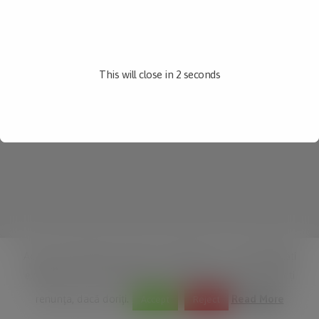
This will close in
2
seconds
Acest site folosește module cookie pentru a vă îmbunătăți
experiența. Vom presupune că sunteți în regulă, dar puteți
renunța, dacă doriți.
Read More
Accept
Reject