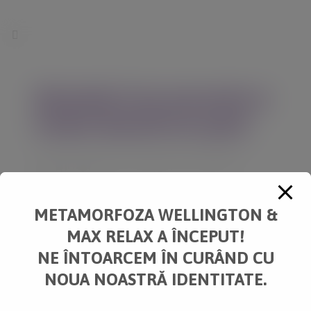
modal-check
(Română) Cum prevenim și
tratăm durerile de spate
Posted at 12:12h
in
Uncategorized
by
wellington
0
Likes
Share
METAMORFOZA WELLINGTON &
Sorry, this entry is only available in
Română
.
MAX RELAX A ÎNCEPUT!
NE ÎNTOARCEM ÎN CURÂND CU
NOUA NOASTRĂ IDENTITATE.