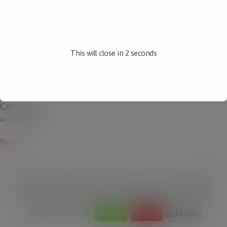
Custom Field
Lorem ipsum dolor sit amet
This will close in
2
seconds
Date
20 November
Category
Art, Business
Share
Acest site folosește module cookie pentru a vă îmbunătăți
experiența. Vom presupune că sunteți în regulă, dar puteți
renunța, dacă doriți.
Read More
Accept
Reject