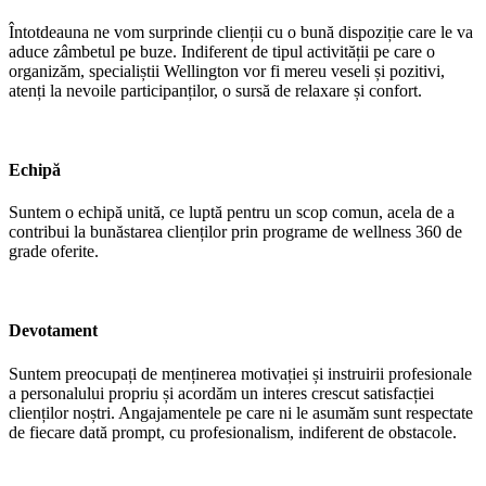
Întotdeauna ne vom surprinde clienții cu o bună dispoziție care le va
aduce zâmbetul pe buze. Indiferent de tipul activității pe care o
organizăm, specialiștii Wellington vor fi mereu veseli și pozitivi,
atenți la nevoile participanților, o sursă de relaxare și confort.
Echipă
Suntem o echipă unită, ce luptă pentru un scop comun, acela de a
contribui la bunăstarea clienților prin programe de wellness 360 de
grade oferite.
Devotament
Suntem preocupați de menținerea motivației și instruirii profesionale
a personalului propriu și acordăm un interes crescut satisfacției
clienților noștri. Angajamentele pe care ni le asumăm sunt respectate
de fiecare dată prompt, cu profesionalism, indiferent de obstacole.