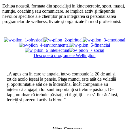
Echipa noastră, formata din specialiști în kinetoterapie, sport, masaj,
nutriție, coaching sau comunicare, se implică activ și răspunde
nevoilor specifice ale clienților prin integrarea și personalizarea
programelor de wellness, livrate și organizate în mod profesionist.
Descoperă programele Wellington
„A apus era în care te angajai într-o companie la 20 de ani și
tot de acolo ieșeai la pensie. Piața muncii este atât de volatilă
și oportunitățile atât de la îndemână, încât companiile au
înțeles că angajații lor sunt importanți și trebuie păstrați. De
fapt, nu doar că trebuie păstrați, ci îngrijiți – ca să fie sănătoși,
fericiți și prezenți activ la birou.”
Alina Grozescu