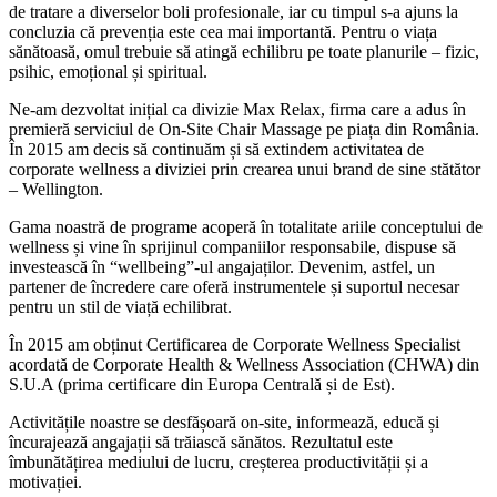
de tratare a diverselor boli profesionale, iar cu timpul s-a ajuns la
concluzia că prevenția este cea mai importantă. Pentru o viața
sănătoasă, omul trebuie să atingă echilibru pe toate planurile – fizic,
psihic, emoțional și spiritual.
Ne-am dezvoltat inițial ca divizie Max Relax, firma care a adus în
premieră serviciul de On-Site Chair Massage pe piața din România.
În 2015 am decis să continuăm și să extindem activitatea de
corporate wellness a diviziei prin crearea unui brand de sine stătător
– Wellington.
Gama noastră de programe acoperă în totalitate ariile conceptului de
wellness și vine în sprijinul companiilor responsabile, dispuse să
investească în “wellbeing”-ul angajaților. Devenim, astfel, un
partener de încredere care oferă instrumentele și suportul necesar
pentru un stil de viață echilibrat.
În 2015 am obținut Certificarea de Corporate Wellness Specialist
acordată de Corporate Health & Wellness Association (CHWA) din
S.U.A (prima certificare din Europa Centrală și de Est).
Activitățile noastre se desfășoară on-site, informează, educă și
încurajează angajații să trăiască sănătos. Rezultatul este
îmbunătățirea mediului de lucru, creșterea productivității și a
motivației.