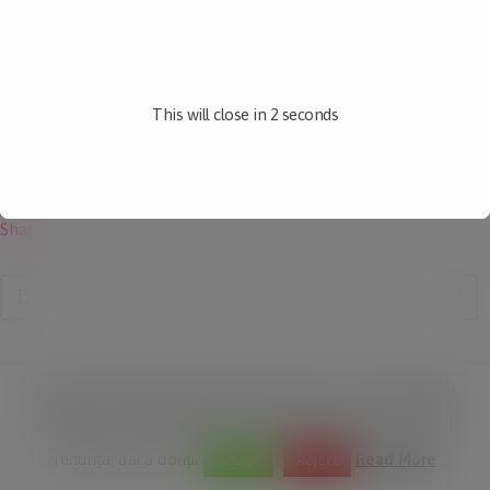
About This Project
Lorem ipsum dolor sit amet, consectetuer adipiscing elit. Nam cursus.
Morbi ut mi. Nullam enim leo, egestas id, condimentum at, laoreet
mattis, massa. Sed eleifend nonummy diam. Praesent mauris ante,
This will close in
2
seconds
elementum et, bibendum at, posuere sit amet, nibh. Duis tincidunt
lectus quis dui viverra vestibulum.
Share
Acest site folosește module cookie pentru a vă îmbunătăți
experiența. Vom presupune că sunteți în regulă, dar puteți
renunța, dacă doriți.
Read More
Accept
Reject