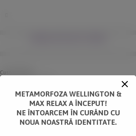
modal-check
SMASH POP ART STORM
Custom Field
Lorem ipsum dolor sit amet
METAMORFOZA WELLINGTON &
Date
MAX RELAX A ÎNCEPUT!
20 November
NE ÎNTOARCEM ÎN CURÂND CU
NOUA NOASTRĂ IDENTITATE.
Category
Business