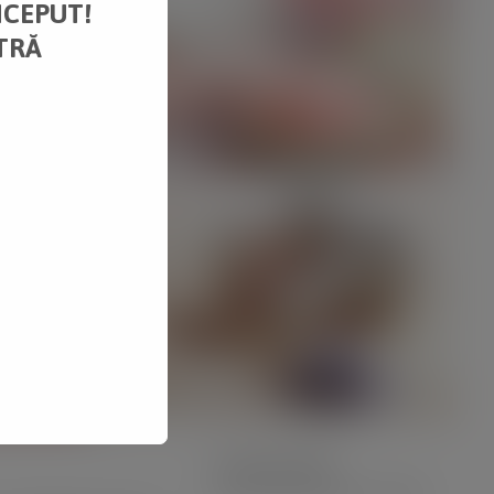
NCEPUT!
TRĂ
Custom Field
Lorem ipsum dolor sit amet