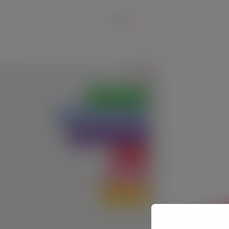
RO
EN
Cine suntem
Wellington Programs
Wellington Events
Blog
Cariere
Contact