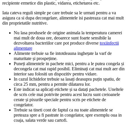
recipiente ermetice din plastic, vidarea, etichetarea etc.
Iata cateva reguli simple pe care trebuie sa le urmati pentru a va
asigura ca si dupa decongelare, alimentele isi pastreaza cat mai mult
din proprietatile nutritive.
Nu lasa produsele de origine animala la temperatura camerei
mai mult de doua ore, deoarece sunt foarte sensibile la
dezvoltarea bacteriilor care pot produce diverse
toxiinfectii
alimentare
Alimente trebuie sa fie intotdeauna inghețate la varf de
maturitate și prospețime.
Puneți alimentele in pachete mici, pentru a le putea congela și
decongela cat mai rapid posibil. Eliminați cat mai mult aer din
interior sau folositi un dispozitiv pentru vidare.
In cazul lichidelor trebuie sa lasați deasupra puțin spatiu, de
circa 25 mm, pentru a permite dilatarea lor.
Este indicat sa aplicați etichete și sa datați pachetele. Uneltele
de scris cele mai potrivite pentru acest lucru sunt creioanele
cerate și pixurile speciale pentru scris pe etichete de
congelator.
Trebuie sa tineti cont de faptul ca nu toate alimentele se
preteaza spre a fi pastrate in congelator, spre exemplu oua in
coaja, salata verde sau cartofi.