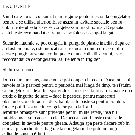
BAUTURILE
Vinul care nu s-a consumat in intregime poate fi pstrat la congelator
pentru a se utiliza ulterior. El se asaza in tavitele speciale pentru
cuburile de gheata care se congeleaza in mod normal. Depozitat
astfel, este recomandat ca vinul sa se foloseasca apoi la gatit.
Sucurile naturale se pot congela in pungi de plastic imediat dupa ce
au fost preparate; este indicat sa se reduca la minimum aerul din
aceste pungi; prezenta aerului poate dauna calitatii sucului, este
recomandat ca decongelarea sa fie lenta in frigider.
Sfaturi si trucuri:
Dupa cum am spus, ouale nu se pot congela in coaja. Daca totusi ai
nevoie sa le pastrezi pentru o perioada mai lunga de timp, te sfatuim
sa congelezi ouale altfel: sparge-le si amesteca la fiecare cana de oua
crude o lingurita de sare – daca le pastrezi pentru mancaruri
obisnuite sau o lingurita de zahar daca le pastrezi pentru prajituri.
Ouale pot fi pastrate in congelator pana la 1 an!
Ierburile proaspete sunt preferate pentru multe retete, insa nu
intotdeauna avem acces la ele. De aceea, sfatul nostru este sa le
congelezi in tavitele pentru gheata. Adauga apa peste fiecare cub in
care ai pus ierburile si baga-le la congelator. Le poti prelungi
calitatile pana la 6 luni.