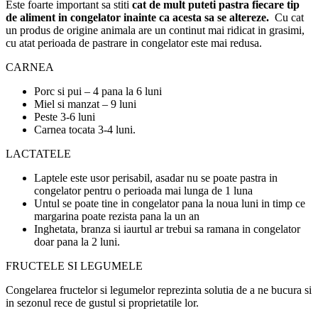
Este foarte important sa stiti
cat de mult puteti pastra fiecare tip
de aliment in congelator inainte ca acesta sa se altereze.
Cu cat
un produs de origine animala are un continut mai ridicat in grasimi,
cu atat perioada de pastrare in congelator este mai redusa.
CARNEA
Porc si pui – 4 pana la 6 luni
Miel si manzat – 9 luni
Peste 3-6 luni
Carnea tocata 3-4 luni.
LACTATELE
Laptele este usor perisabil, asadar nu se poate pastra in
congelator pentru o perioada mai lunga de 1 luna
Untul se poate tine in congelator pana la noua luni in timp ce
margarina poate rezista pana la un an
Inghetata, branza si iaurtul ar trebui sa ramana in congelator
doar pana la 2 luni.
FRUCTELE SI LEGUMELE
Congelarea fructelor si legumelor reprezinta solutia de a ne bucura si
in sezonul rece de gustul si proprietatile lor.