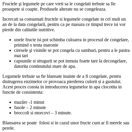
Fructele şi legumele pe care vreti sa le congelati trebuie sa fie
proaspete si coapte. Produsele alterate nu se congeleaza.
Incercati sa consumati fructele si legumele congelate in cel mult un
an de la data congelarii, pentru ca pe masura ce timpul trece isi vor
pierde din calitatile nutritive.
unele fructe isi pot schimba culoarea in procesul de congelare,
primind o tenta maronie
ciresele şi visinile se pot congela cu samburi, pentru a le pastra
mai tari
capsunile si strugurii se pot inmuia foarte tare la decongelare,
datorita continutului mare de apa.
Legumele trebuie sa fie blansate inainte de a fi congelate, pentru
distrugerea enzimelor ce provoaca pierderea culorii și a gustului.
Acest proces consta in introducerea legumelor in apa clocotita in
functie de consistenta:
mazăre -1 minut
fasole – 2 minute
broccoli si morcovi – 3 minute.
Blansarea se poate folosi si in cazul unor fructe cum ar fi merele sau
perele.