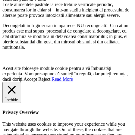
Toate alimentele pastrate la rece trebuie verificate periodic,
consumarea lor in chiar si intr-un stadiu incipient al procesului de
alterare poate provoca intoxicatii alimentare sau alergii severe.
Decongelati in frigider sau in apa rece. NU recongelati! Cu cat un
produs este mai supus procesului de congelare si decongelare, cu
atat structura se modifica in defavoarea consumatorului; in plus, el
pierde substantial din gust, din mirosul obisnuit si din calitatea
nutritionala.
Acest site folosește module cookie pentru a vă îmbunătăți
experiența. Vom presupune că sunteți în regulă, dar puteți renunța,
dacă doriți.
Accept
Reject
Read More
Închide
Privacy Overview
This website uses cookies to improve your experience while you
navigate through the website. Out of these, the cookies that are
categorized as necessary are stored on your browser as they are