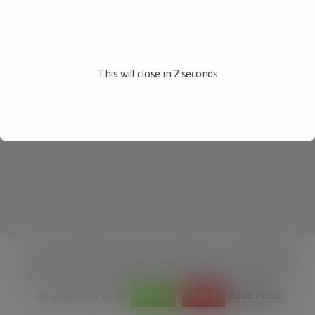
ultravioletele provoacă epiderma să reacționeze...
READ MORE
This will close in
2
seconds
Acest site folosește module cookie pentru a vă îmbunătăți
experiența. Vom presupune că sunteți în regulă, dar puteți
renunța, dacă doriți.
Read More
Accept
Reject